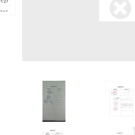
11:27
17:55
2:21
2:09
16:15
0:49
1:09
17:20