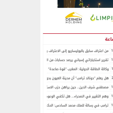
1
من اعتراف سابق بالبوليساريو إلى الاعتراف بسيادة المغرب على الصحراء.. كول
1
تقرير استخباراتي إسباني يرصد حسابات من الجزائر وأرقاما بـ”213+” ضمن حملة رقمية منظمة حرّضت على اقتحام سبتة
وكالة الطاقة الدولية: المغرب “قوة صاعدة” في سوق المعادن الاستراتيجية ال
هل يعلم “دونالد ترامب” أن مدينة العيون بدون ماء؟
1
مصطفى شرف الدين.. حين يراهن حزب الاستقلال على الكفاءة ويمنح الشباب ف
1
وهم التغيير في الصحراء… هل تكفي الوعود الفارغة لصناعة الواقع؟
1
ترامب في رسالة للملك محمد السادس: الحكم الذاتي هو الأساس الوحيد لحل ق