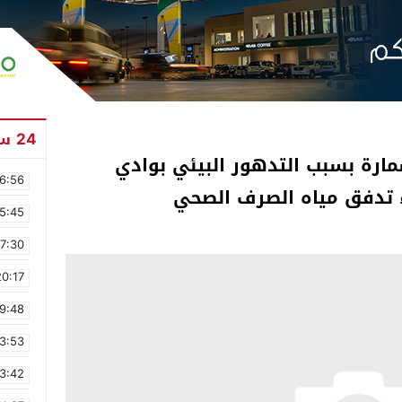
24 ساعة
سمارة بسبب التدهور البيئي بوادي
6:56
ء تدفق مياه الصرف الصحي
5:45
17:30
20:17
9:48
3:53
3:42