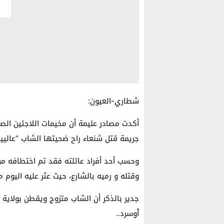
شطاري-العيون:
أكدت مصادر عليمة أن مخيمات اللاجئين الص
جريمة قتل شنعاء راح ضحيتها الشاب “عاليين
وحسب أحد أفراد عائلته فقد تم اختطافه من
وقتله و رميه بالشارع، حيث عثر عليه اليو
جدير بالذكر أن الشاب متزوج ويقطن بولاية 
ٱوسرد..