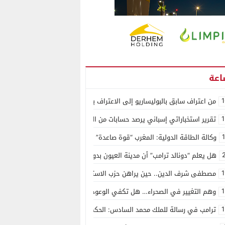
1
من اعتراف سابق بالبوليساريو إلى الاعتراف بسيادة المغرب على الصحراء.. كول
1
تقرير استخباراتي إسباني يرصد حسابات من الجزائر وأرقاما بـ”213+” ضمن حملة رقمية منظمة حرّضت على اقتحام سبتة
وكالة الطاقة الدولية: المغرب “قوة صاعدة” في سوق المعادن الاستراتيجية ال
هل يعلم “دونالد ترامب” أن مدينة العيون بدون ماء؟
1
مصطفى شرف الدين.. حين يراهن حزب الاستقلال على الكفاءة ويمنح الشباب ف
1
وهم التغيير في الصحراء… هل تكفي الوعود الفارغة لصناعة الواقع؟
1
ترامب في رسالة للملك محمد السادس: الحكم الذاتي هو الأساس الوحيد لحل ق