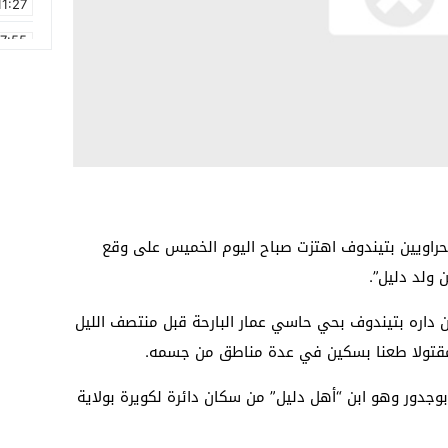
11:27
17:55
2:21
2:09
16:15
0:49
1:09
حراويين بتيندوف اهتزت صباح اليوم الخميس على وقع
17:20
 ولد دليل”.
 داره بتيندوف بحي حاسي عمار البارحة قبل منتصف الليل
م مقتولا طعنا بسكين في عدة مناطق من جسمه.
بوجدور وهو ابن “أهل دليل” من سكان دائرة لكويرة بولاية