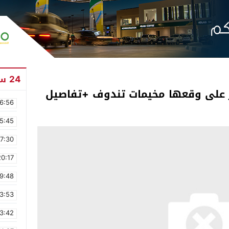
24 ساعة
 على وقعها مخيمات تندوف +تفاصيل
6:56
5:45
17:30
20:17
9:48
3:53
3:42