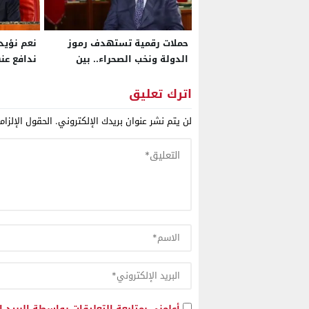
حملات رقمية تستهدف رموز
نعم نؤيد
الدولة ونخب الصحراء.. بين
ندافع عن
التشهير ومحاولات خلط أوراق
المرحلة المقبلة
اترك تعليق
لن يتم نشر عنوان بريدك الإلكتروني.
الحقول الإلزام
أعلمني بمتابعة التعليقات بواسطة البريد ا