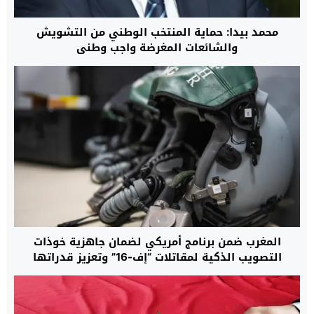
محمد بيدا: حماية المنتخب الوطني من التشويش
والشائعات المغرضة واجب وطني
المغرب ضمن برنامج أمريكي لضمان جاهزية خوذات
التصويب الذكية لمقاتلات “إف-16” وتعزيز قدراتها
القتالية حتى عام 2032