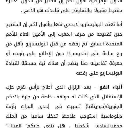
الدول الإفريقية أقول لكم إن الكثير من الدول تعتبره
مقترحا مقبولا والتفاوض على قاعدته هو الاصح .
أما تعنت البوليساريو لايجدي نفعا وأقول لكم إن المقترح
حين تقديمه من طرف المغرب إلى الأمين العام للأمم
المتحدة السابق تم رفضه من قبل البوليساريو بأقل من
ربع ساعة على تقديمه..!! دون الإطلاع على بنوده أو
معرفة تفاصيله هنا يتضح أن هناك نية مسبقة لقيادة
البوليساريو على رفضه
أنباء انفو
– بعد الزلزال الذى أطاح برأس هرم حزب
الإستقلال الذى كانت له مواقف خاصة من جارة بلادكم
الجنوبية(موريتانيا) تسببت فى إحدى المرات بأزمة
دبلوماسية استوجب علاجها تدخلا ساميا من الملك
محمدالسادس شخصيا ، هل ينوى حزبكم” الميزان”