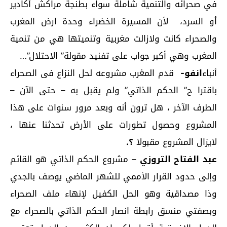
في صحرائه والتنمية شاملة سواء بطنجة مراكش أكادير
أو السرد، لأن المسيرة الخضراء وحدة ارض المغرب
والصحراء كانت ولازالت مغربية وتنميتها هي من تنمية
المغرب وهي أكبر جواب على تفنيد مقولة” الاحتلال”…
أنباء
انفو-
قدم المغرب مشروعه لحل النزاع فى الصحراء
باقترا ح” الحكم الذاتي” ولم يقبل به – حتى الآن –
الطرف الآخر ، هل ترون أنه وبعد مرور سنوات على هذا
المشروع وحصول تطورات على الأرض تحدثنا عنها ،
لايزال المشروع مقبولا
؟.
عبد الفتاح التروزي
– مشروع الحكم الذاتي هو القائم
وإلى حدود القرار الأممي للشهر الماضي يوصف بالجدي
وذا مصداقية وهو الحل الكفيل لإنهاء ملف الصحراء
وبصفتي منسق رابطة انصار الحكم الذاتي بالصحراء مع