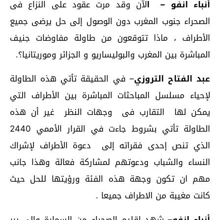
أنباء انفو – ا
لآن وقد مرت عقود على النزاع فى
الصحراء جنوب المغرب دون الوصول إلى حل يرضى جميع
الأطراف ، ماذا تتوقعون من طاولة مفاوضات جنيف
المباشرة بين المغرب والبوليساريو و الجزائر وموريتانيا؟.
عبد الفتاح التروزي
– في الحقيقة تأتي هذه الطاولة
لإحياء مسلسل المباحثات المباشرة بين الأطراف التي
يمكن لها التقارب فى وجهات النظر غير أن هذه
الطاولة تأتي بشروط جاءت في القرار الأممي 2440
الذي تنص إحدى فقراته إلى دعوة الأطراف لإشراك
النساء والشباب ودعوتهم لمشاركة فعالة وهذا جانب
مهم ان تكون وجهة هذه الفئة ورؤيتها للحل حيث
كانت مغيبة من الاطراف جميعا .
أنباء انفو
– شهد إقليم الصحراء من السمارة وإلى بير