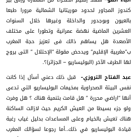
كندوز المجاور لحدود موريتانيا الشمالية مرورا طبعا
بالعيون وبوجدور والداخلة وغيرها خلال السنوات
العشرين الماضية نهضة عمرانية وتطورا على مختلف
الأصعدة هل يساهم ذالك فى تعزيز حجة المغرب
ب”مغربية الإقليم” ويدحض مقولة “الإحتلال ” التى يروج
لها الطرف الآخر (البوليساريو – الجزائر)؟.
عبد الفتاح التروزي-
قبل ذلك دعني أسأل إذا كانت
نفس البيئة الصحراوية بمخيمات البوليساريو التي تدعى
أنها “اراضي محررة ” هل قامت بتنمية هناك ؟ هل وفرت
ولو جزء بسيطا من العيش الكريم حيث لازالت الساكنة
هناك تعيش بالخيام وعلى المساعدات بدليل غياب رغبة
قيادة البوليساريو في ذلك..أما رجوعا لسؤالك المغرب