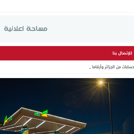
للإتصال بنا
من الجزائر وأرقاما بـ”213+” ض _