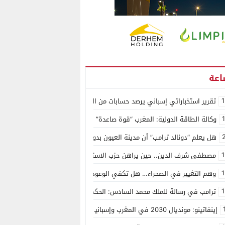
1
تقرير استخباراتي إسباني يرصد حسابات من الجزائر وأرقاما بـ”213+” ضمن حملة رقمية منظمة حرّضت على اقتحام سبتة
وكالة الطاقة الدولية: المغرب “قوة صاعدة” في سوق المعادن الاستراتيجية ال
هل يعلم “دونالد ترامب” أن مدينة العيون بدون ماء؟
1
مصطفى شرف الدين.. حين يراهن حزب الاستقلال على الكفاءة ويمنح الشباب ف
1
وهم التغيير في الصحراء… هل تكفي الوعود الفارغة لصناعة الواقع؟
1
ترامب في رسالة للملك محمد السادس: الحكم الذاتي هو الأساس الوحيد لحل ق
إينفاتينو: مونديال 2030 في المغرب وإسبانيا والبرتغال سيكون “الأجمل في التاريخ”