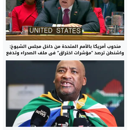
مندوب أمريكا بالأمم المتحدة من داخل مجلس الشيوخ:
واشنطن ترصد “مؤشرات اختراق” في ملف الصحراء وتدفع
بالمسار الأممي نحو تسوية واقعية تنهي نزاع الخمسة
عقود