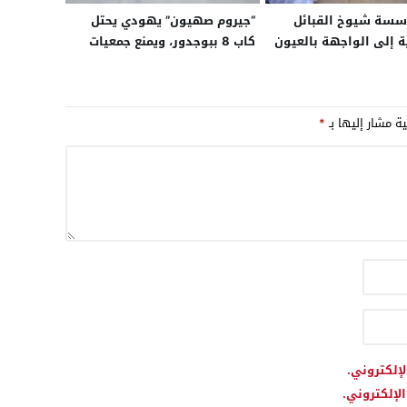
سسة شيوخ القبائل
“جيروم صهيون” يهودي يحتل
ة إلى الواجهة بالعيون
كاب 8 ببوجدور، ويمنع جمعيات
ات من التهميش
ركوب الموج من ممارسة
رياضتهم
ية مشار إليها بـ
*
لإلكتروني.
لإلكتروني.