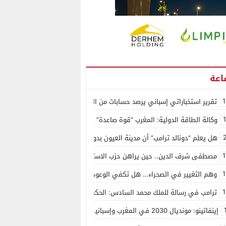
1
تقرير استخباراتي إسباني يرصد حسابات من الجزائر وأرقاما بـ”213+” ضمن حملة رقمية منظمة حرّضت على اقتحام سبتة
وكالة الطاقة الدولية: المغرب “قوة صاعدة” في سوق المعادن الاستراتيجية ال
هل يعلم “دونالد ترامب” أن مدينة العيون بدون ماء؟
1
مصطفى شرف الدين.. حين يراهن حزب الاستقلال على الكفاءة ويمنح الشباب ف
1
وهم التغيير في الصحراء… هل تكفي الوعود الفارغة لصناعة الواقع؟
1
ترامب في رسالة للملك محمد السادس: الحكم الذاتي هو الأساس الوحيد لحل ق
إينفاتينو: مونديال 2030 في المغرب وإسبانيا والبرتغال سيكون “الأجمل في التاريخ”