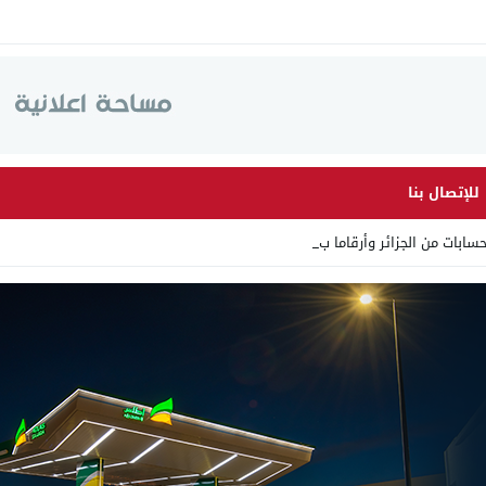
للإتصال بنا
ن الجزائر وأرقاما بـ”213+” ضمن _