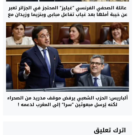
عائلة الصحفي الفرنسي “غيليز” المحتجز في الجزائر تعبر
عن خيبة أملها بعد غياب تفاعل مبابي وبنزيما وزيدان مع
مناشداتها وتدعو إلى تحرك أوسع لإنهاء معاناته
ألباريس: الحزب الشعبي يرفض موقف مدريد من الصحراء
لكنه يُرسل مبعوثين “سرا” إلى المغرب لدعمه !
اترك تعليق