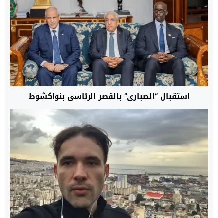
استقبال “الصباري” بالقصر الرئاسي بنواكشوط