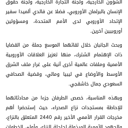
الشؤون الخارجية، ولجنة التجارة الخارجية، ولجنة حقوق
الإنسان بالبرلمان الأوروبي، فضلا عن فالدي ألميدا سفير
الإتحاد الأوروبي لدى الأمم المتحدة، ومسؤولين
أوروبيين آخرين.
وبحث الجانبان خلال لقائهما الموسع جملة من القضايا
ذات الإهتمام الشترك، منها تعزيز العلاقات الأوروبية
الأممية وملفات عالمية أخرى آنية على غرار ملف الشرق
الأوسط والأوضاع في ليبيا ومالي، وقضية الصحافي
السعودي جمال خاشقجي.
وبهذه المناسبة، خصص الطرفان جزءا من محادثاتهما
للإحاطة بمستجدات نزاع الصحراء، حيث إستحضرا أهم
مخرجات القرار الأممي الأخير رقم 2440 المتعلق بالنزاع،
والجهود الأممية المبذولة لحلحلة النزاع، وأولى الخطوات