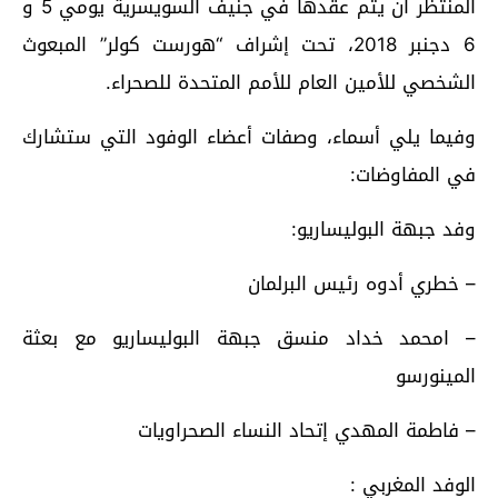
المنتظر أن يتم عقدها في جنيف السويسرية يومي 5 و
6 دجنبر 2018، تحت إشراف “هورست كولر” المبعوث
الشخصي للأمين العام للأمم المتحدة للصحراء.
وفيما يلي أسماء، وصفات أعضاء الوفود التي ستشارك
في المفاوضات:
وفد جبهة البوليساريو:
– خطري أدوه رئيس البرلمان
– امحمد خداد منسق جبهة البوليساريو مع بعثة
المينورسو
– فاطمة المهدي إتحاد النساء الصحراويات
الوفد المغربي :