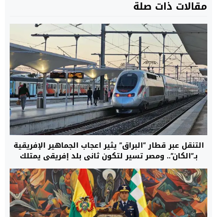
مقالات ذات صلة
التنقل عبر قطار “البراق” يثير اعجاب الجماهير الإفريقية
بـ”الكان”.. ومصر تسير لتكون ثاني بلد إفريقي يمتلك
قطارا فائق السرعة