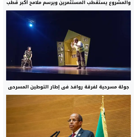
والمشروع يستقطب المستثمرين ويرسم ملامح أكبر قطب
لوجستي بجنوب المغرب
جولة مسرحية لفرقة روافد في إطار التوطين المسرحي