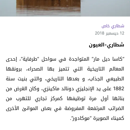
شطاري خاص
12 ديسمبر 2018
شطاري-العيون
“كاسا ديل مار” المتواجدة في سواحل “طرفاية”، إحدى
المعالم التاريخية التي تتميز بها الصحراء، برونقها
الطبيعي الجذاب، و بعدها التاريخي، والتي بنيت سنة
1882 على يد الإنجليزي دونالد ماكينزي، وكان الغرض من
بنائها أول مرة توظيفها كمركز تجاري للتهرب من
الضرائب المرتفعة المفروضة في بعض الموانئ الأخرى
كميناء الصويرة “موكادور”.