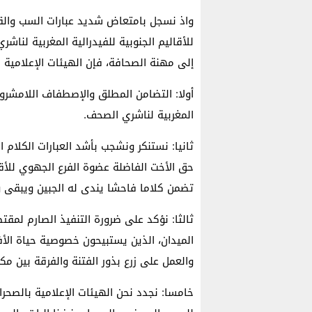
واذ نسجل بامتعاض شديد عبارات السب والق
للأقاليم الجنوبية للفيدرالية المغربية لن
إلى مهنة الصحافة، فإن الهيئات الإعلامية ب
أولا: التضامن المطلق والإصطفاف اللامشروط
المغربية لناشري الصحف.
ثانيا: نستنكر ونشجب بأشد العبارات الكلا
حق الأخت الفاضلة عضوة الفرع الجهوي للأقال
تضمن كلاما فاحشا يندى له الجبين ويبقى وص
ثالثا: نؤكد على ضرورة التنفيذ الصارم لم
الميدان، الذين يستبيحون خصوصية حياة الأ
والعمل على زرع بذور الفتنة والفرقة بين مك
خامسا: نجدد نحن الهيئات الإعلامية بالصحراء 