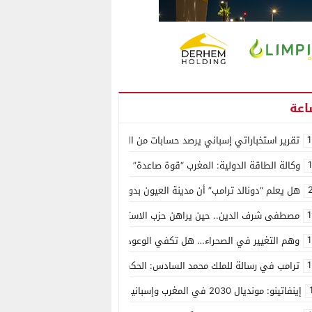
1
تقرير استخباراتي إسباني يرصد حسابات من الجزائر وأرقاما بـ”213+” ضمن حملة رقمية منظمة حرّضت على اقتحام سبتة
وكالة الطاقة الدولية: المغرب “قوة صاعدة” في سوق المعادن الاستراتيجية ال
هل يعلم “دونالد ترامب” أن مدينة العيون بدون ماء؟
1
مصطفى شرف الدين.. حين يراهن حزب الاستقلال على الكفاءة ويمنح الشباب ف
1
وهم التغيير في الصحراء… هل تكفي الوعود الفارغة لصناعة الواقع؟
1
ترامب في رسالة للملك محمد السادس: الحكم الذاتي هو الأساس الوحيد لحل ق
إينفاتينو: مونديال 2030 في المغرب وإسبانيا والبرتغال سيكون “الأجمل في التاريخ”