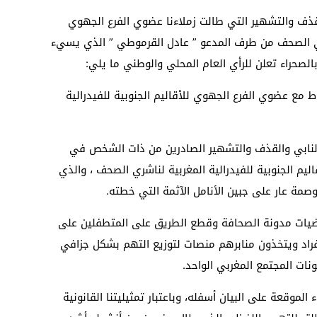
ذف والتشهير التي طالت زملاءنا عضوي الفرع الجهوي
اشري الصحف من طرف المدعو ” عادل القرموطي ” الذي يسيء
الصحراء تعلن للرأي العام المحلي والوطني ما يلي:
 مع عضوي الفرع الجهوي للأقاليم الجنوبية للفيدرالية
م النابي والقذف والتشهير الصادرين من ذات الشخص في
يم الجنوبية للفيدرالية المغربية لناشري الصحف ، والذي
مة عار على جبين الأنامل الآثمة التي خطته.
قتضيات مدونة الصحافة وقطع الطريق على المتطفلين على
فراد ويتخذون منابرهم منصات لتوزيع التهم بشكل جزافي
ونات المجتمع المغربي الواحد.
الموقعة على البيان أسفله، وباعتبار تمثيليتنا القانونية