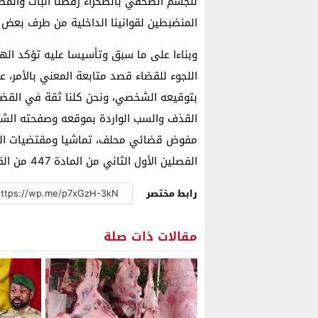
للجسم الصحفي بالصحراء رفضنا البات وال
المنضبطين لقوانينا الداخلية من طرف بعض ا
وبناءا على ما سبق وتأسيسا عليه تؤكد الهيئ
اللجوء للقضاء قصد متابعة المعني بالأمر، ع
بتوقيعه الشخصي، ونحن كلنا ثقة في القضاء
القذف والسب الواردة بموقعه وصفحته الش
مفوض قضائي محلف، تماشيا ومقتضيات القان
الفصلين الأول الثاني من المادة 447 من القانون الجنائي.
رابط مختصر
مقالات ذات صلة