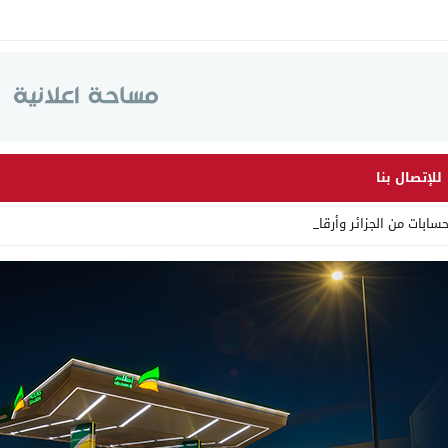
للإتصال بنا
 من الجزائر وأرقاما بـ”213+” _