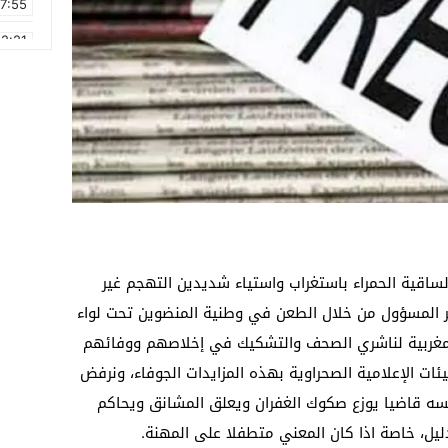
17:55
2:21
2:09
16:15
0:49
1:09
17:20
6:58
الساقية الحمراء باستغراب واستياء شديدين التهجم غير
غير المسؤول من خلال الطعن في وطنية المنضوين تحت لواء
ة المغربية لناشري الصحف والتشكيك في إخلاصهم ووفائهم
ئات الإعلامية الصحراوية بهذه المزايدات الجوفاء، ونرفض
ه قاضيا يوزع صكوك الغفران ويعلق المشانق ويحاكم
 دليل، خاصة اذا كان المعني متطفلا على المهنة.