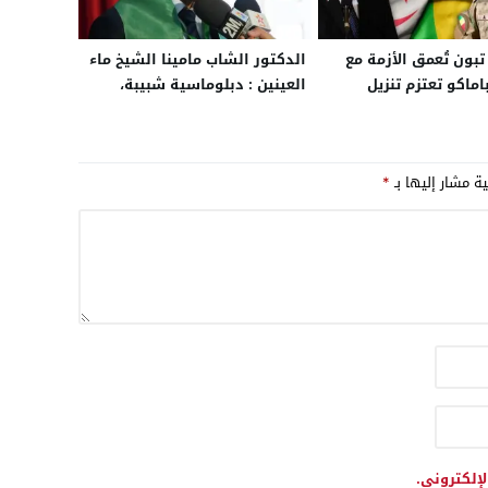
بون تُعمق الأزمة مع
الدكتور الشاب مامينا الشيخ ماء
اماكو تعتزم تنزيل
العينين : دبلوماسية شبيبة،
الوطني للسلام بعد
امتداد إفريقي، ودينامية
اق الجزائر
اقتصادية بنواكشوط
ية مشار إليها بـ
*
لإلكتروني.