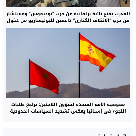
المغرب يمنع نائبة برلمانية عن حزب “بوديموس” ومستشار
من حزب “الائتلاف الكناري” داعمين للبوليساريو من دخول
العيون.. ومصدر: هؤلاء لا يحترمون القانون
مفوضية الأمم المتحدة لشؤون اللاجئين: تراجع طلبات
اللجوء في إسبانيا يعكس تشديد السياسات الحدودية
وتوسيع التعاون مع المغرب