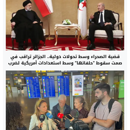
قضية الصحراء وسط تحولات دولية.. الجزائر تراقب في
صمت سقوط “حلفائها” وسط استعدادات أمريكية لضرب
إيران