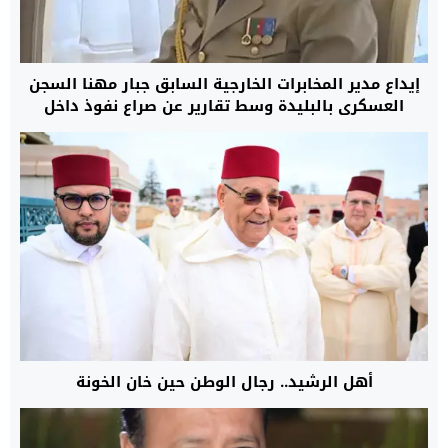
إيداع مدير المخابرات الخارجية السابق جبار مهنا السجن
العسكري بالبليدة وسط تقارير عن صراع نفوذ داخل
النظام الجزائري
أهل الرشيد.. رجال الوطن حين خان الخونة