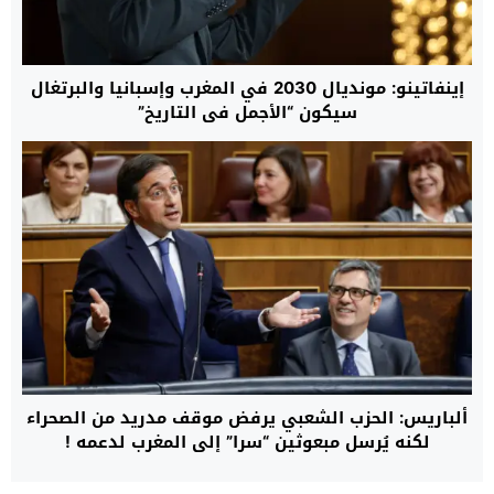
إينفاتينو: مونديال 2030 في المغرب وإسبانيا والبرتغال
سيكون “الأجمل في التاريخ”
ألباريس: الحزب الشعبي يرفض موقف مدريد من الصحراء
لكنه يُرسل مبعوثين “سرا” إلى المغرب لدعمه !