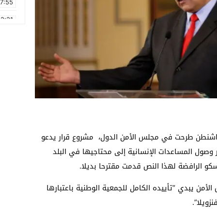
17:55
2:21
2:09
16:15
0:49
1:09
17:20
6:58
واشنطن طرحت في مجلس الأمن الدول، مشروع قرار يدعو
ر وصول المساعدات الإنسانية إلى محتاجيها في البلد
كو الرافضة لهذا النص قدمت مقترحا بديلا.
لأمن يبدي “تأييده الكامل للجمعية الوطنية باعتبارها
زويلا”.