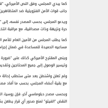
كما يبدي المجلس، وفق النص الأميركي، “قل
جانب قوات الأمن الفنزويلية ضد المتظاهرين 
ويدعو المجلس، بحسب المصدر نفسه، إلى “ا
حرة ونزيهة وذات مصداقية، مع مراقبة انتخاب
كما يطلب المجلس من الأمين العام للأمم ال
مساعيه الحميدة للمساعدة في ضمان إجراء ا
وينص المقترح الأميركي كذلك على “ضرورة ال
وتيسير الوصول إلى جميع المحتاجين وتقديم
ولم تعلن واشنطن بعد متى ستطلب إحالة مشر
مع بقية أعضاء المجلس، بحسب ما أفاد مصد
وبحسب مصدر دبلوماسي آخر، فإن روسيا، الد
النقض “الفيتو” لمنع صدور أي قرار يطعن بش