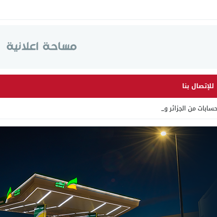
للإتصال بنا
ات من الجزائر وأرقاما بـ”2 _