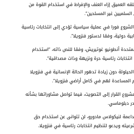
قه العميق إزاء العنف والإفراط في استخدام القوة من
السلميين غير المسلحين”.
لشروع فورا في عملية سياسية تؤدي إلى انتخابات رئاسية
ية دولية، وفقا لدستور فنزويلا”.
متحدة أنطونيو غوتيريش، وفقا للنص ذاته، “استخدام
نتخابات رئاسية حرة ونزيهة وذات مصداقية”.
حيلولة دون زيادة تدهور الحالة الإنسانية في فنزويلا
 المساعدة لهم في كامل أراضي فنزويلا”.
وع القرار إلى التصويت، فيما تواصل مشاوراتها بشأنه
ر دبلوماسي.
اعمة لنيكولاس مادورو، لن تتوانى عن استخدام حق
رعيته ويدعو لتنظيم انتخابات رئاسية في فنزويلا.