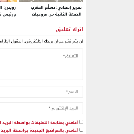
تقرير إسباني: تسلُّم المغرب
رويترز: 
الدفعة الثانية من مروحيات
ورئيس ني
“أباتشي” الأمريكية يضع الرباط
في موقع قوة استراتيجي ويقرب
مليار دول
اترك تعليق
قواته من معايير جيوش حلف
2026
لن يتم نشر عنوان بريدك الإلكتروني.
الحقول الإلزام
“الناتو”
أعلمني بمتابعة التعليقات بواسطة البريد ا
أعلمني بالمواضيع الجديدة بواسطة البريد ا