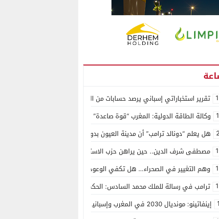
1
تقرير استخباراتي إسباني يرصد حسابات من الجزائر وأرقاما بـ”213+” ضمن حملة رقمية منظمة حرّضت على اقتحام سبتة
وكالة الطاقة الدولية: المغرب “قوة صاعدة” في سوق المعادن الاستراتيجية ال
هل يعلم “دونالد ترامب” أن مدينة العيون بدون ماء؟
1
مصطفى شرف الدين.. حين يراهن حزب الاستقلال على الكفاءة ويمنح الشباب ف
1
وهم التغيير في الصحراء… هل تكفي الوعود الفارغة لصناعة الواقع؟
1
ترامب في رسالة للملك محمد السادس: الحكم الذاتي هو الأساس الوحيد لحل ق
إينفاتينو: مونديال 2030 في المغرب وإسبانيا والبرتغال سيكون “الأجمل في التاريخ”