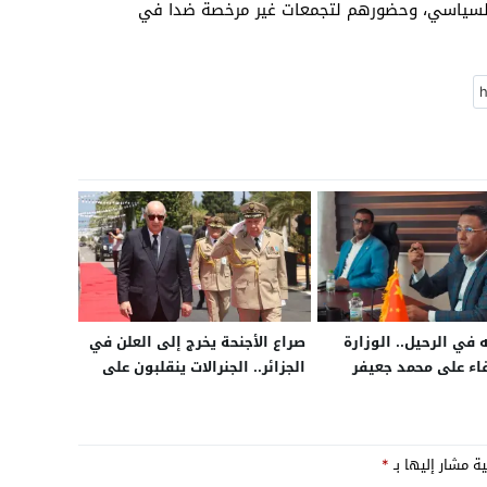
لسياسي، وحضورهم لتجمعات غير مرخصة ضدا في
 في الرحيل.. الوزارة
صراع الأجنحة يخرج إلى العلن في
قاء على محمد جعيفر
الجزائر.. الجنرالات ينقلبون على
ركز الاستثمار بالعيون
دائرة تبون ومحاكمة فريد بن
الشيخ تكشف أكبر معركة تصفية
نفوذ بين الرئاسة والمؤسسة
ية مشار إليها بـ
*
العسكرية