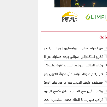
1
من اعتراف سابق بالبوليساريو إلى الاعتراف بسيادة المغرب على الصحراء.. كول
1
تقرير استخباراتي إسباني يرصد حسابات من الجزائر وأرقاما بـ”213+” ضمن حملة رقمية منظمة حرّضت على اقتحام سبتة
وكالة الطاقة الدولية: المغرب “قوة صاعدة” في سوق المعادن الاستراتيجية ال
هل يعلم “دونالد ترامب” أن مدينة العيون بدون ماء؟
1
مصطفى شرف الدين.. حين يراهن حزب الاستقلال على الكفاءة ويمنح الشباب ف
1
وهم التغيير في الصحراء… هل تكفي الوعود الفارغة لصناعة الواقع؟
1
ترامب في رسالة للملك محمد السادس: الحكم الذاتي هو الأساس الوحيد لحل ق