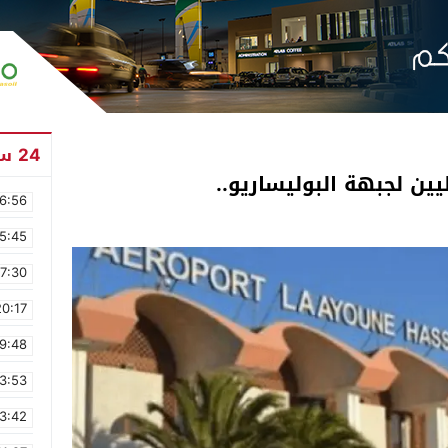
24 ساعة
يين لجبهة البوليساريو..
6:56
5:45
17:30
20:17
9:48
3:53
3:42