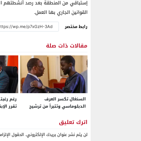
إستباقي من المنطقة بعد رصد أنشطتهم ا
القوانين الجاري بها العمل.
رابط مختصر
مقالات ذات صلة
السنغال تكسر العرف
رغم رغبته
الدبلوماسي وتتبرأ من ترشيح
تقرر الإب
الرئيس السابق ماكي سال
مديراً لم
لمنصب الأمين العام للأمم
اترك تعليق
المتحدة
لن يتم نشر عنوان بريدك الإلكتروني.
الحقول الإلزام