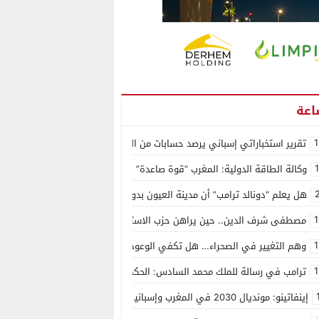
1
تقرير استخباراتي إسباني يرصد حسابات من الجزائر وأرقاما بـ”213+” ضمن حملة رقمية منظمة حرّضت على اقتحام سبتة
وكالة الطاقة الدولية: المغرب “قوة صاعدة” في سوق المعادن الاستراتيجية ال
هل يعلم “دونالد ترامب” أن مدينة العيون بدون ماء؟
1
مصطفى شرف الدين.. حين يراهن حزب الاستقلال على الكفاءة ويمنح الشباب ف
1
وهم التغيير في الصحراء… هل تكفي الوعود الفارغة لصناعة الواقع؟
1
ترامب في رسالة للملك محمد السادس: الحكم الذاتي هو الأساس الوحيد لحل ق
إينفاتينو: مونديال 2030 في المغرب وإسبانيا والبرتغال سيكون “الأجمل في التاريخ”