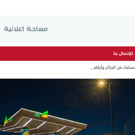
للإتصال بنا
 من الجزائر وأرقاما بـ”213+” _