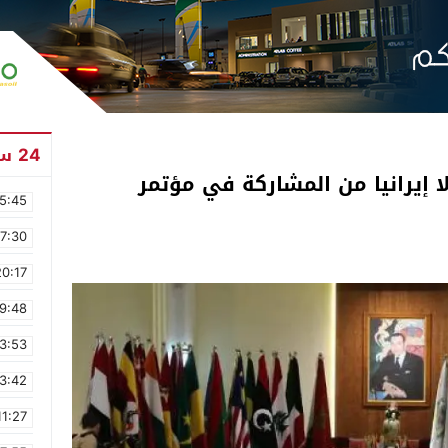
24 ساعة
 دخول 42 مسؤولا إيرانيا من المشاركة في مؤتمر
5:45
17:30
20:17
9:48
3:53
3:42
11:27