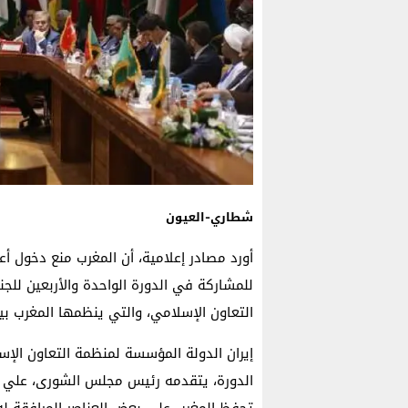
شطاري-العيون
أورد مصادر إعلامية،
أن المغرب منع دخول أعض
للمشاركة في الدورة الواحدة والأربعين للج
التعاون الإسلامي، والتي ينظمها المغرب بين 11 و14 مارس الجا
إيران الدولة المؤسسة لمنظمة التعاون الإ
تحفظ المغرب على بعض العناصر المرافقة له،