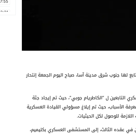
17:55
2:21
2:09
16:15
0:49
1:09
17:20
ع لها جنوب شرق مدينة آسا، صباح اليوم الجمعة إنتحار
6:58
ري التابعين ل “الكاطريام جوبي”، حيث تم إيجاد جثة
عرفة الأسباب، حيث تم إيلاغ مسؤولي القيادة العسكرية
اللازمة للوصول لكل الحيثيات.
ن في عقده الثالث، إلى المستشفى العسكري بكليميم،