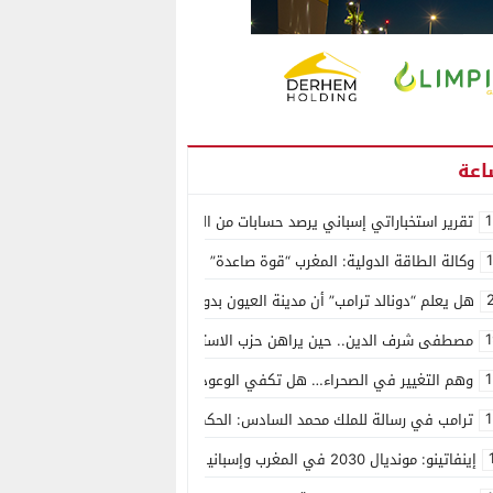
1
تقرير استخباراتي إسباني يرصد حسابات من الجزائر وأرقاما بـ”213+” ضمن حملة رقمية منظمة حرّضت على اقتحام سبتة
وكالة الطاقة الدولية: المغرب “قوة صاعدة” في سوق المعادن الاستراتيجية ال
هل يعلم “دونالد ترامب” أن مدينة العيون بدون ماء؟
1
مصطفى شرف الدين.. حين يراهن حزب الاستقلال على الكفاءة ويمنح الشباب ف
1
وهم التغيير في الصحراء… هل تكفي الوعود الفارغة لصناعة الواقع؟
1
ترامب في رسالة للملك محمد السادس: الحكم الذاتي هو الأساس الوحيد لحل ق
إينفاتينو: مونديال 2030 في المغرب وإسبانيا والبرتغال سيكون “الأجمل في التاريخ”