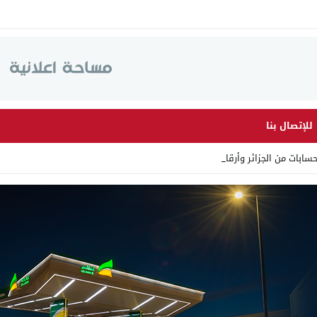
للإتصال بنا
ت من الجزائر وأرقاما بـ”213 _