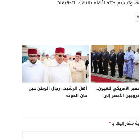
مة، وتسليم جثته لأهله بانتهاء التحقيقات.
فير الأمريكي للعيون..
أهل الرشيد.. رجال الوطن حين
روجين الأخضر إلى
خان الخونة
 واشنطن تعزز حضورها
المغربية
ية مشار إليها بـ
*