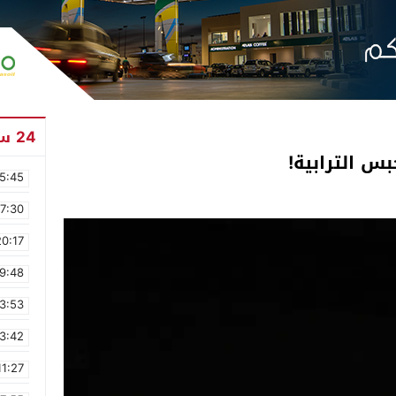
24 ساعة
بس الترابية!
5:45
17:30
20:17
9:48
3:53
3:42
11:27