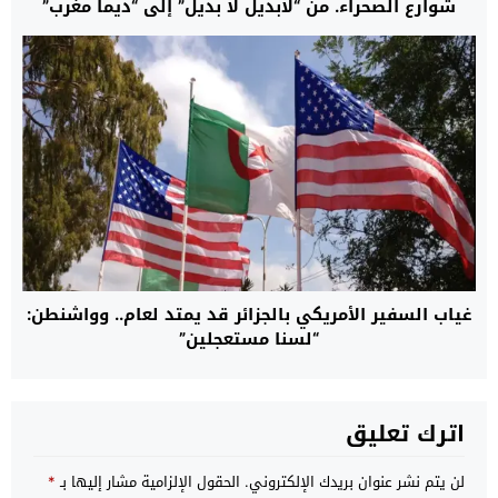
شوارع الصحراء. من “لابديل لا بديل” إلى “ديما مغرب”
غياب السفير الأمريكي بالجزائر قد يمتد لعام.. وواشنطن:
“لسنا مستعجلين”
اترك تعليق
لن يتم نشر عنوان بريدك الإلكتروني.
الحقول الإلزامية مشار إليها بـ
*