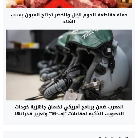
حملة مقاطعة للحوم الإبل والخضر تجتاح العيون بسبب
الغلاء
المغرب ضمن برنامج أمريكي لضمان جاهزية خوذات
التصويب الذكية لمقاتلات “إف-16” وتعزيز قدراتها
القتالية حتى عام 2032