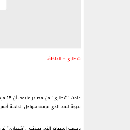
شطاري – الداخلة:
علمت “
نتيجة للمد الذي عرفته سواحل الداخلة أمس ا
وحسب المصادر التي تحدثت ل”شطاري” فإن ا