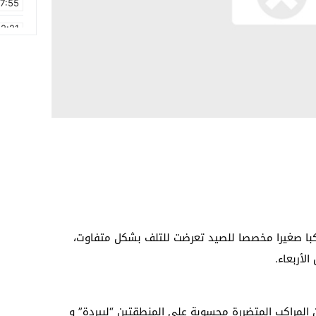
17:55
2:21
2:09
16:15
0:49
1:09
17:20
6:58
شطاري” من مصادر عليمة، أن 18 مركبا صغيرا مخصصا للصيد تعرضت للتلف بشكل متفاوت،
لأربعاء.
لمراكب المتضررة محسوبة على المنطقتين “لبيردة” و