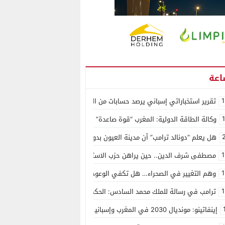
1
تقرير استخباراتي إسباني يرصد حسابات من الجزائر وأرقاما بـ”213+” ضمن حملة رقمية منظمة حرّضت على اقتحام سبتة
وكالة الطاقة الدولية: المغرب “قوة صاعدة” في سوق المعادن الاستراتيجية ال
هل يعلم “دونالد ترامب” أن مدينة العيون بدون ماء؟
1
مصطفى شرف الدين.. حين يراهن حزب الاستقلال على الكفاءة ويمنح الشباب ف
1
وهم التغيير في الصحراء… هل تكفي الوعود الفارغة لصناعة الواقع؟
1
ترامب في رسالة للملك محمد السادس: الحكم الذاتي هو الأساس الوحيد لحل ق
إينفاتينو: مونديال 2030 في المغرب وإسبانيا والبرتغال سيكون “الأجمل في التاريخ”