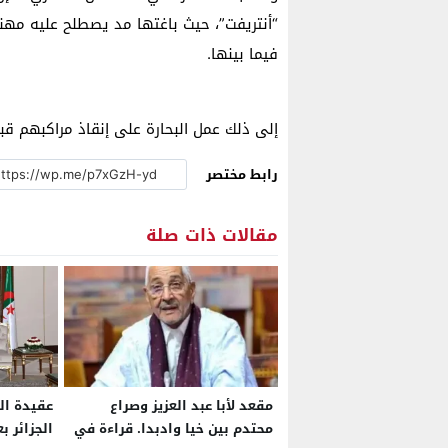
“أنتريفت”، حيث باغتها مد يصطلح عليه مهنيا
فيما بينها.
إلى ذلك عمل البحارة على إنقاذ مراكبهم ق
رابط مختصر
مقالات ذات صلة
مقعد لأبا عبد العزيز وصراع
عقيدة ال
محتدم بين خيا وادبدا. قراءة في
الجزائر ب