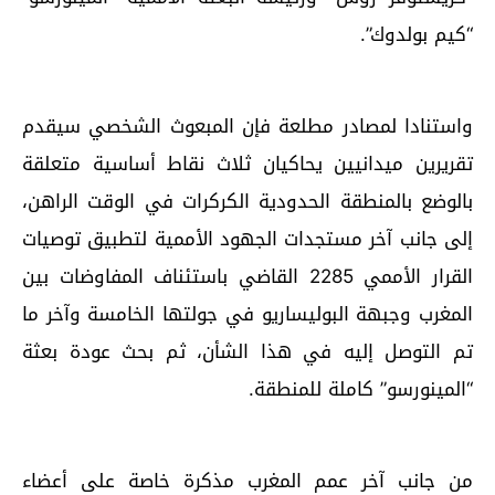
“كيم بولدوك”.
واستنادا لمصادر مطلعة فإن المبعوث الشخصي سيقدم
تقريرين ميدانيين يحاكيان ثلاث نقاط أساسية متعلقة
بالوضع بالمنطقة الحدودية الكركرات في الوقت الراهن،
إلى جانب آخر مستجدات الجهود الأممية لتطبيق توصيات
القرار الأممي 2285 القاضي باستئناف المفاوضات بين
المغرب وجبهة البوليساريو في جولتها الخامسة وآخر ما
تم التوصل إليه في هذا الشأن، ثم بحث عودة بعثة
“المينورسو” كاملة للمنطقة.
من جانب آخر عمم المغرب مذكرة خاصة على أعضاء