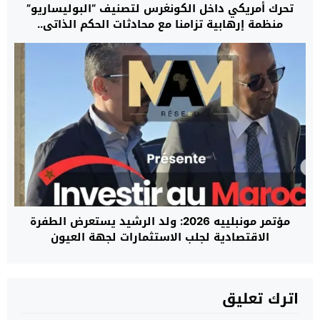
تحرك أمريكي داخل الكونغرس لتصنيف “البوليساريو”
منظمة إرهابية تزامنا مع محادثات الحكم الذاتي..
مؤتمر مونبلييه 2026: ولد الرشيد يستعرض الطفرة
الاقتصادية لجلب الاستثمارات لجهة العيون
اترك تعليق