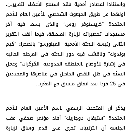
واستنادا لمصادر أممية فقد استمع الأعضاء لتقريرين،
أولهما عن طريق المبعوث الشخصي للأمين العام للأمم
المتحدة “كريستوفر روس” والذي بسط فيه آخر
مستجدات تحضيراته لزيارة المنطقة، فيما ألقت التقرير
الثاني رئيسة البعثة الأممية “المينورسو” بالصحراء “كيم
بولدوك” وناقشت فيه دور البعثة في المرحلة الحالية
في إشارة للأوضاع بالمنطقة الحدودية “الكركرات” وعمل
البعثة في ظل النقص الحاصل في عناصرها والمحددين
في 25 فردا بعد اتفاق مسبق مع المغرب.
يذكر أن المتحدث الرسمي باسم الأمين العام للأمم
المتحدة “ستيفان دوجاريك” أفاد مؤتمر صحفي عقب
الجلسة أن الترتيبات تجري على قدم وساق لزيارة