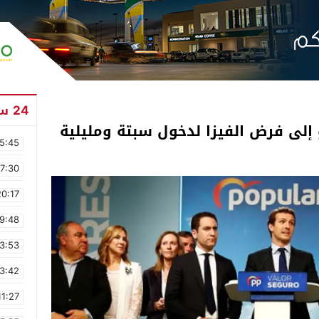
24 ساعة
و إلى فرض الفيزا لدخول سبتة ومليلية
5:45
17:30
20:17
9:48
3:53
3:42
11:27