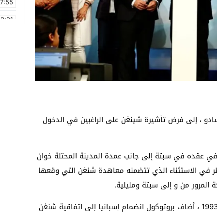
17:55
2:21
2:09
16:15
0:49
1:09
17:20
سادو ، إلى فرض تأشيرة شينغن على الراغبين في الدخول
6:58
افي عقده في سبتة إلى جانب عمدة المدينة المحتلة خوان
ظر في الاستثناء الذي تتضمنه معاهدة شنغن التي وقعها
ة المرور من و إلى سبتة ومليلية.
و أوردت وسائل إعلام إسبانية أنه في سنة 1993 ، أضاف بروتوكول انضمام إسبانيا إلى اتفاقية شنغن