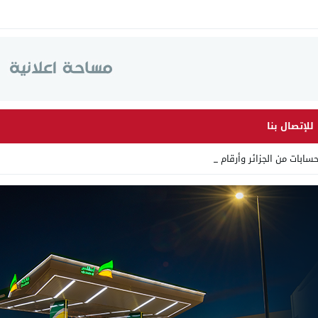
للإتصال بنا
 من الجزائر وأرقاما بـ”213+” _