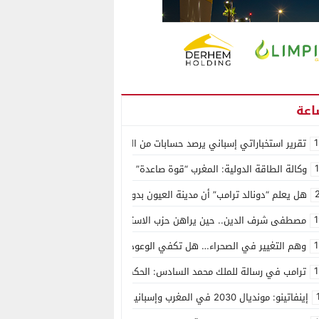
1
تقرير استخباراتي إسباني يرصد حسابات من الجزائر وأرقاما بـ”213+” ضمن حملة رقمية منظمة حرّضت على اقتحام سبتة
وكالة الطاقة الدولية: المغرب “قوة صاعدة” في سوق المعادن الاستراتيجية ال
هل يعلم “دونالد ترامب” أن مدينة العيون بدون ماء؟
1
مصطفى شرف الدين.. حين يراهن حزب الاستقلال على الكفاءة ويمنح الشباب ف
1
وهم التغيير في الصحراء… هل تكفي الوعود الفارغة لصناعة الواقع؟
1
ترامب في رسالة للملك محمد السادس: الحكم الذاتي هو الأساس الوحيد لحل ق
إينفاتينو: مونديال 2030 في المغرب وإسبانيا والبرتغال سيكون “الأجمل في التاريخ”