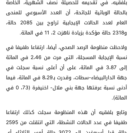
بلفقيه، في تقديمه للحصيلة نصف الشهرية، الخاصة
بالحالة الوبائية للجائحة، أن العدد الأسبوعي للمنحى
العام لعدد الحالات الإيجابية تراوح بين 2085 حالة،
و2318 حالة مؤكدة بزيادة ناهزت 2، 11 في المائة.
ولاحظت منظومة الرصد الصحي، أيضا، ارتفاعا طفيفا في
نسبة الإيجابة المسجلة، التي مرت من 2،46 في المائة
إلى 3،87 في المائة، على أن أعلى نسبة سجلت في
جهة الدارالبيضاء-سطات، وقدرت بـ8،29 في المائة، فيما
أدنى نسبة عرفتها جهة بني ملال- اخنيفرة (73، 0 في
المائة).
وتابع بلفقيه أن هذه المنظومة سجلت كذلك ارتفاعا
طفيفا في عدد الحالات النشطة، التي انتقلت من 2595
حالة، قبل أسبوغين، إلى 3072 حالة، أمس الثلاثاء، أي