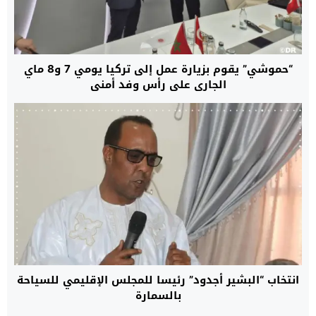
“حموشي” يقوم بزيارة عمل إلى تركيا يومي 7 و8 ماي
الجاري على رأس وفد أمني
انتخاب “البشير أجدود” رئيسا للمجلس الإقليمي للسياحة
بالسمارة