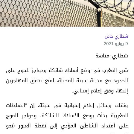
شطاري خاص
9 يونيو 2021
شطاري-متابعة
شرع المغرب في وضع أسلاك شائكة وحواجز للموج على
الحدود مع مدينة سبتة المحتلة، لمنع تدفق المهاجرين
إليها، وفق إعلام إسباني.
ونقلت وسائل إعلام إسبانية في سبتة، إن “السلطات
المغربية بدأت بوضع الأسلاك الشائكة، وحواجز للموج
على امتداد الشاطئ المؤدي إلى نقطة العبور (نحو