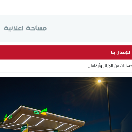
للإتصال بنا
من الجزائر وأرقاما بـ”213+” ض _