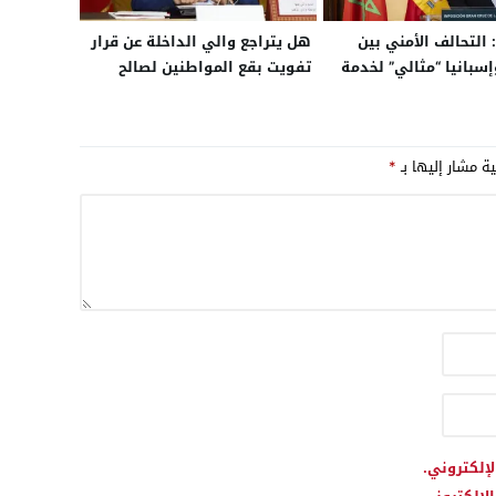
: التحالف الأمني بين
هل يتراجع والي الداخلة عن قرار
إسبانيا “مثالي” لخدمة
تفويت بقع المواطنين لصالح
ر في المنطقة
توسعة المطار؟
ية.. وتكريم حموشي
قة المتبادلة
ية مشار إليها بـ
*
لإلكتروني.