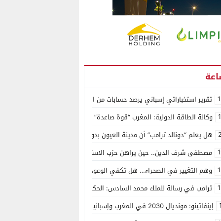
1
تقرير استخباراتي إسباني يرصد حسابات من الجزائر وأرقاما بـ”213+” ضمن حملة رقمية منظمة حرّضت على اقتحام سبتة
وكالة الطاقة الدولية: المغرب “قوة صاعدة” في سوق المعادن الاستراتيجية ال
هل يعلم “دونالد ترامب” أن مدينة العيون بدون ماء؟
1
مصطفى شرف الدين.. حين يراهن حزب الاستقلال على الكفاءة ويمنح الشباب ف
1
وهم التغيير في الصحراء… هل تكفي الوعود الفارغة لصناعة الواقع؟
1
ترامب في رسالة للملك محمد السادس: الحكم الذاتي هو الأساس الوحيد لحل ق
إينفاتينو: مونديال 2030 في المغرب وإسبانيا والبرتغال سيكون “الأجمل في التاريخ”