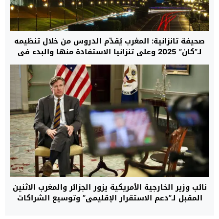
صحيفة تانزانية: المغرب يُقدّم الدروس من خلال تنظيمه
لـ”كان” 2025 وعلى تنزانيا الاستفادة منها والبدء في
التحضير من الآن لنسخة 2027
نائب وزير الخارجية الأمريكية يزور الجزائر والمغرب الاثنين
المقبل لـ”دعم الاستقرار الإقليمي” وتوسيع الشراكات
الاستراتيجية