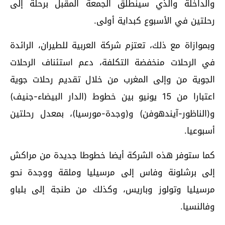
والداخلة والذي سينطلق الجمعة المقبل برحلة إلى
رحلتين في الأسبوع كبداية أولى.
وبموازاة مع ذلك، تعتزم شركة العربية للطيران، الرائدة
في الرحلات منخفضة التكلفة، دعم استئناف الرحلات
الجوية من وإلى المغرب من خلال تقديم رحلات جوية
اعتبارا من 15 يونيو بين خطوط (الدار البيضاء-جنيف)
و(الناظور-آيندهوفن) و(وجدة-مورسيا)، بمعدل رحلتين
أسبوعيا.
كما ستوفر هذه الشركة أيضا خطوطا جديدة من مراكش
إلى برشلونة وفاس إلى مرسيليا وملقة ووجدة نحو
مرسيليا وتولوز وباريس، وكذلك من طنجة إلى بلباو
وفالنسيا.