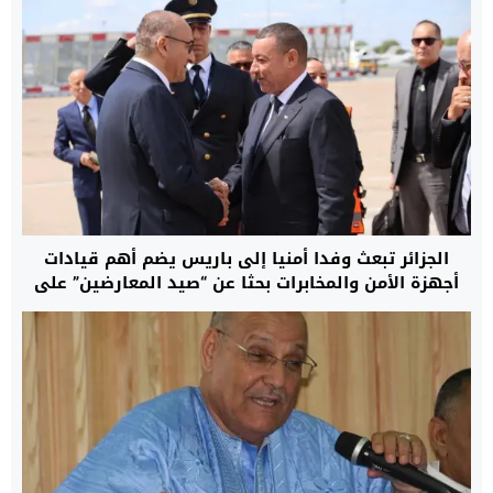
الجزائر تبعث وفدا أمنيا إلى باريس يضم أهم قيادات
أجهزة الأمن والمخابرات بحثا عن “صيد المعارضين” على
الأراضي الفرنسية