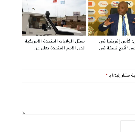
 كأس إفريقيا في
ممثل الولايات المتحدة الأمريكية
ي “أنجح نسخة في
لدى الأمم المتحدة يعلن عن
طولة”.. والبنية التحتية
مراجعة شاملة لبعثة
لكة على “مستوى
“المينورسو” في الصحراء
ية مشار إليها بـ
*