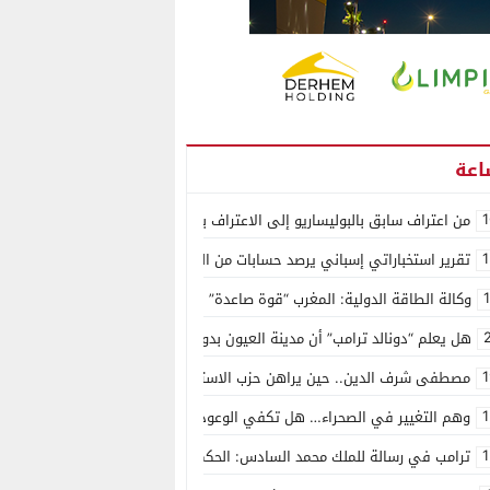
1
من اعتراف سابق بالبوليساريو إلى الاعتراف بسيادة المغرب على الصحراء.. كول
1
تقرير استخباراتي إسباني يرصد حسابات من الجزائر وأرقاما بـ”213+” ضمن حملة رقمية منظمة حرّضت على اقتحام سبتة
وكالة الطاقة الدولية: المغرب “قوة صاعدة” في سوق المعادن الاستراتيجية ال
هل يعلم “دونالد ترامب” أن مدينة العيون بدون ماء؟
1
مصطفى شرف الدين.. حين يراهن حزب الاستقلال على الكفاءة ويمنح الشباب ف
1
وهم التغيير في الصحراء… هل تكفي الوعود الفارغة لصناعة الواقع؟
1
ترامب في رسالة للملك محمد السادس: الحكم الذاتي هو الأساس الوحيد لحل ق