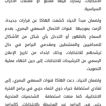
الانتخابات، يشارك فيها ممثلو أو ممثلات الأحزاب
السياسية.
ولضمان مبدأ الحياد كشفت الهاكا عن قرارات جديدة،
ألزمت بموجبها قنوات الاتصال السمعي البصري، بعدم
السماح بالظهور أو التدخل بأي شكل من الأشكال
للصحافيين والمنشطين ومقدمي البرامج في حال
ترشحهم للانتخابات، وذلك ابتداء من تاريخ الإعلان
الرسمي عن الترشيحات للانتخابات، إلى حين انتهاء عملية
التصويت.
ولضمان الحياد، دعت الهاكا قنوات السمعي البصري، إلى
تفادي استضافة خبراء ذوي انتماء حزبي في برامج الفترة
الانتخابية، كما منعت استضافة الشخصيات المتحزبة
حتى في البرامج غير المرتبطة بالانتخابات، كالبرامج