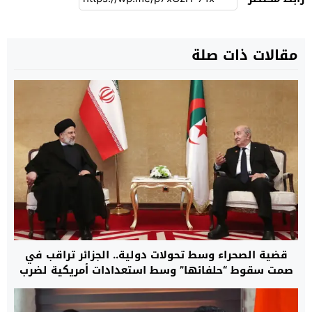
مقالات ذات صلة
قضية الصحراء وسط تحولات دولية.. الجزائر تراقب في
صمت سقوط “حلفائها” وسط استعدادات أمريكية لضرب
إيران