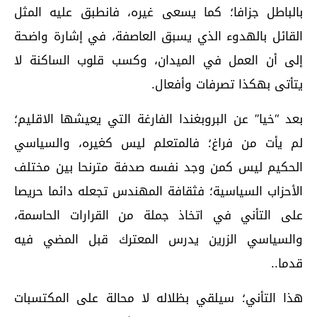
بالباطل جزافا؛ كما يسعى غيره، فانطبق عليه المثل
القائل بالهدوء الذي يسبق العاصفة، في إشارة واضحة
إلى أن العمل في الميدان، وكسب قلوب الساكنة لا
يتأتى بهكذا تصرفات وأفعال.
بعد “خيا” عن البروبغندا الفارغة التي يعيشها الاقليم؛
لم يأت من فراغ؛ فالمتعلم ليس كغيره، والسياسي
الحكيم ليس كمن وجد نفسه صدفة مترنحا بين مختلف
الأحزاب السياسية؛ فثقافة المهندس تجعله دائما حريصا
على التأني في اتخاذ جملة من القرارات الحاسمة،
والسياسي الزرين يدرس المعترك قبل المضي فيه
قدما..
هذا التأني؛ سيلقي بظلاله لا محالة على المكتسبات