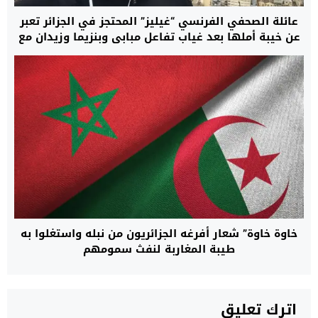
عائلة الصحفي الفرنسي “غيليز” المحتجز في الجزائر تعبر
عن خيبة أملها بعد غياب تفاعل مبابي وبنزيما وزيدان مع
مناشداتها وتدعو إلى تحرك أوسع لإنهاء معاناته
خاوة خاوة” شعار أفرغه الجزائريون من نبله واستغلوا به
طيبة المغاربة لنفث سمومهم
اترك تعليق