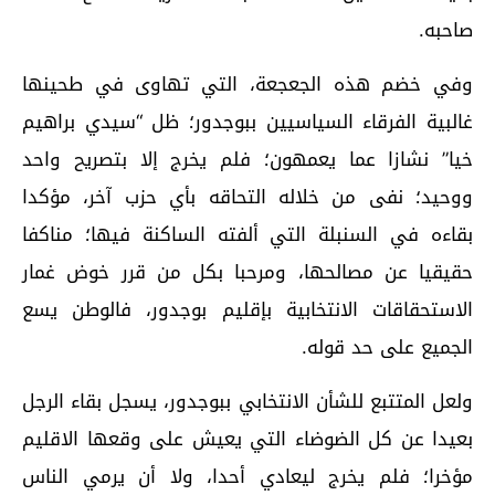
صاحبه.
وفي خضم هذه الجعجعة، التي تهاوى في طحينها
غالبية الفرقاء السياسيين ببوجدور؛ ظل “سيدي براهيم
خيا” نشازا عما يعمهون؛ فلم يخرج إلا بتصريح واحد
ووحيد؛ نفى من خلاله التحاقه بأي حزب آخر، مؤكدا
بقاءه في السنبلة التي ألفته الساكنة فيها؛ مناكفا
حقيقيا عن مصالحها، ومرحبا بكل من قرر خوض غمار
الاستحقاقات الانتخابية بإقليم بوجدور، فالوطن يسع
الجميع على حد قوله.
ولعل المتتبع للشأن الانتخابي ببوجدور، يسجل بقاء الرجل
بعيدا عن كل الضوضاء التي يعيش على وقعها الاقليم
مؤخرا؛ فلم يخرج ليعادي أحدا، ولا أن يرمي الناس