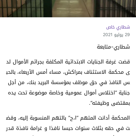
شطاري خاص
29 يوليو 2021
شطاري-متابعة
قضت
غرفة
الجنايات
الابتدائية
المكلفة
بجرائم
الأموال
لد
ى
محكمة
الاستئناف
بمراكش،
مساء
أمس
الأربعاء،
بالحب
س
النافذ
في
حق
موظف
بمؤسسة
البريد
بنك،
من
أجل
جناية
“
اختلاس
أموال
عمومية
وخاصة
موضوعة
تحت
يده
بمقتضى
وظيفته
“.
المحكمة
أدانت
المتهم
“
ا،ح
”
بالتهم
المنسوبة
إليه،
وقض
ت
في
حقه
بثلاث
سنوات
حبسا
نافذا
و
غرامة
نافذة
قدر