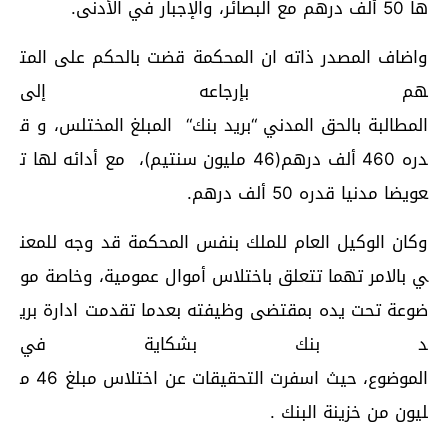
ها
50
ألف
درهم
مع
البصائر،
والإجبار
في
الأدنى
.
واضاف
المصدر
ذاته
ان
المحكمة
قضت
بالحكم
على
المت
هم
بإرجاعه
إلى
ا
لمطالبة
بالحق
المدني
“
بريد
بنك
“
المبلغ
المختلس،
و
ق
دره
460
ألف
درهم
(46
مليون
سنتيم
)
،
مع
أدائه
لها
ت
عويضا
مدنيا
قدره
50
ألف
درهم
.
وكان
الوكيل
العام
للملك
بنفس
المحكمة
قد
وجه
للمعن
ي
بالامر
تهما
تتعلق
با
ختلاس
أموال
عمومية،
وخاصة
مو
ضوعة
تحت
يده
بمقتضى
وظيفته
بعدما
تقدمت
ادارة
بري
د
بنك
بشكاية
في
الموضوع،
حيث
ا
سفرت
التحقيقات
عن
اختلاس
مبلغ
46
م
ليون
من
خزينة
البنك
.