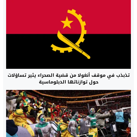
تذبذب في موقف أنغولا من قضية الصحراء يثير تساؤلات
حول توازناتها الدبلوماسية