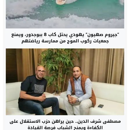
“جيروم صهيون” يهودي يحتل كاب 8 ببوجدور، ويمنع
جمعيات ركوب الموج من ممارسة رياضتهم
مصطفى شرف الدين.. حين يراهن حزب الاستقلال على
الكفاءة ويمنح الشباب فرصة القيادة