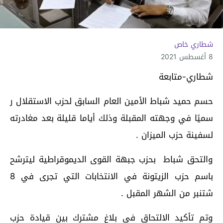
شطاري خاص
8 أغسطس 2021
شطاري-متابعة
حسم حميد شباط الأمين العام السابق لحزب الاستقلال ر
سميًا في وجهته المقبلة وذلك أياما قليلة بعد مغادرته
لسفينة حزب الميزان .
والتحق شباط بحزب جبهة القوى الديموقراطية ليترشح
باسم حزب الزيتونة في الانتخابات التي تجرى في 8
شتنبر من الشهر المقبل .
وتم تأكيد الالتحاق في بلاغ مشترك بين قيادة حزب