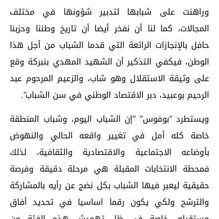
وراهنت على شبابها لتدبير شؤونها في مختلف
المجالات، كما لنا أن نفخر أيضا أن تاريخ وطننا وحزبنا
حافل بالإنجازات الرائعة التي قدما الشباب من أجل هذا
الوطن، فيكفي التذكير أن الشهيد المهدي بنبركة وقع
على وثيقة الاستقلال وهو شاب، والزعيم المرحوم عبد
الرحيم بوعبيد، دبر الاقتصاد الوطني في سن الشباب”.
ويستطرد “بوفوس” “إن الشباب اليوم، وشباب المنطقة
خاصة كله أمل في تغيير واقعه الحالي والنهوض
بأوضاعه الاجتماعية والاقتصادية والثقافية، لذلك
فمحطة الانتخابات المقبلة هي مرحلة دقيقة وفرصة
حقيقية ليعبر فيها الشباب بكل نضج عن رأيه بالمشاركة
والترشح ولكي يكون رقما اساسيا في تحديد أفاق
مستقبله، خاصة في ظل تهميش هذه الفئة من