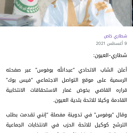
شطاري خاص
9 أغسطس 2021
شطاري-العيون:
أعلن الشاب الاتحادي “عبدالله بوفوس” عبر صفحته
الرسمية على موقع التواصل الاجتماعي “فيس بوك”
قراره القاضي بخوض غمار الاستحقاقات الانتخابية
القادمة وكيلا للائحة بلدية العيون.
وقال “بوفوس” في تدوينة مفصلة “إنني تقدمت بطلب
الترشح كوكيل للائحة الحزب في الانتخابات الجماعية