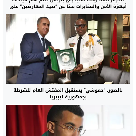
أجهزة الأمن والمخابرات بحثا عن “صيد المعارضين” على
الأراضي الفرنسية
بالصور. “حموشي” يستقبل المفتش العام للشرطة
بجمهورية ليبيريا