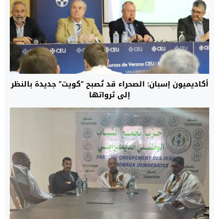
أكاديميون إسبان: الصحراء قد تُصبح “كويت” جديدة بالنظر
إلى ثرواتها