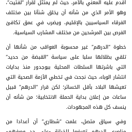
أقدم عليه المعني بالأمر، حيث لم يمتثل لقرار “لفتيت”،
وهو الأمر الذي من شأنه أن يخلق شنآنا بين مختلف
الفرقاء السياسيين بالإقليم، ويضرب في عمق تكافئ
الفرص بين المرشحين من مختلف المشارب السياسية.
خطوة “الدرهم” غير محسوبة العواقب من شأنها أن
تلقي بظلالها سلبا على سياسة “القبضة من حديد”
التي باشرتها السلطات المحلية ببوجدور منذ بدايات
انتشار الوباء، حيث نجحت في تخطي الأزمة الصحية التي
تعيشها البلاد بأقل الخسائر؛ لكن قرار “الدرهم” قبيل
ساعات من إعلان بداية الحملة الانتخابية؛ من شأنه أن
ينسف كل هذه المجهودات.
وفي سياق متصل، علمت “شطاري” أن أعدادا من
مناصري الدرهم تعرضوا للخيانة -على حد وصفهم-