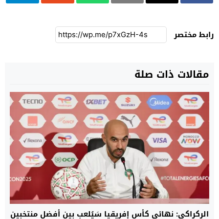
رابط مختصر
مقالات ذات صلة
الركراكي: نهائي كأس إفريقيا سَيُلعب بين أفضل منتخبين