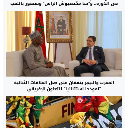
في الدورة.. و”حنا مكنحنيوش الراس” وسنفوز باللقب
المغرب والنيجر يتفقان على جعل العلاقات الثنائية
“نموذجا استثنائيا” للتعاون الإفريقي