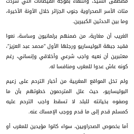
مصطفى السيد، وانتهاء بموجة الفيضانات التي شردت
مئات الأسر الصحراوية جنوب الجزائر خلال الآونة الأخيرة،
وما بين الحدثين الكبيرين.
الغريب أن مغاربة، من ضمنهم برلمانيون وساسة، نعوا
فقيد جبهة البوليساريو ورجلها الأول “محمد عبد العزيز”،
معتبرين أن نعيه واجب شرعي وأخلاقي وإنساني، رغم
كونه عاش عدوا للمغرب ومنافسا له.
ولم تخل المواقع المغربية من أخبار الترحم على زعيم
البوليساريو، حيث علل المترحمون خطوتهم بأن ما
وصفوه بخيانته للبلد لا تسقط واجب الترحم عليه
كمسلم قدم إلى ما قدم ووجب الإمساك عنه.
أما بخصوص الصحراويين، سواء كانوا مؤيدين للمغرب أو