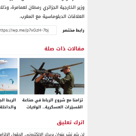
وزير الخارجية الجزائري رمطان لعمامرة، وذلك
العلاقات الدبلوماسية مع المغرب.
رابط مختصر
مقالات ذات صلة
تزامنا مع شروع الرباط في صناعة
الربط ال
المُسيّرات العسكرية.. الولايات
والداخلة 
المتحدة تعتزم إنشاء مركز تدريب
أسبوعية 
إقليمي خاص بـ”الدرون” في
اترك تعليق
المغرب
لن يتم نشر عنوان بريدك الإلكتروني.
الحقول الإلزام