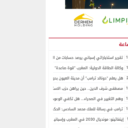
1
تقرير استخباراتي إسباني يرصد حسابات من الجزائر وأرقاما بـ”213+” ضمن حملة رقمية منظمة حرّضت على اقتحام سبتة
وكالة الطاقة الدولية: المغرب “قوة صاعدة” في سوق المعادن الاستراتيجية ال
هل يعلم “دونالد ترامب” أن مدينة العيون بدون ماء؟
1
مصطفى شرف الدين.. حين يراهن حزب الاستقلال على الكفاءة ويمنح الشباب ف
1
وهم التغيير في الصحراء… هل تكفي الوعود الفارغة لصناعة الواقع؟
1
ترامب في رسالة للملك محمد السادس: الحكم الذاتي هو الأساس الوحيد لحل ق
إينفاتينو: مونديال 2030 في المغرب وإسبانيا والبرتغال سيكون “الأجمل في التاريخ”