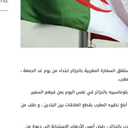
17:55
2:21
2:09
16:15
0:49
1:09
17:20
لق السفارة المغربية بالجزائر ابتداء من يوم غد الجمعة ،
6:58
مغرب.
بلوماسييه بالجزائر في نفس اليوم بمن فيهم السفير.
 أبلغ نظيره المغرب بقطع العلاقات بين البلدين ، و طلب من
 بالجزائر ، رفض أمس الأربعاء، الاستجابة إلى دعوة من