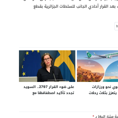
 بعد القرار أحادي الجانب للسلطات الجزائرية بقطع
جوي نحو ورزازات
على ضوء القرار 2797.. السويد
يتعزز بثلاث رحلات
تجدد تأكيد اصطفافها مع
من باريس
المسار الأممي وتعتبر الحكم
الذاتي الإطار الأكثر قابلية
للتطبيق لإنهاء النزاع
ية مشار إليها بـ
*