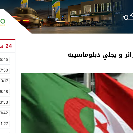
24 ساعة
ئر و يجلي دبلوماسييه
5:45
17:30
20:17
9:48
3:53
3:42
11:27