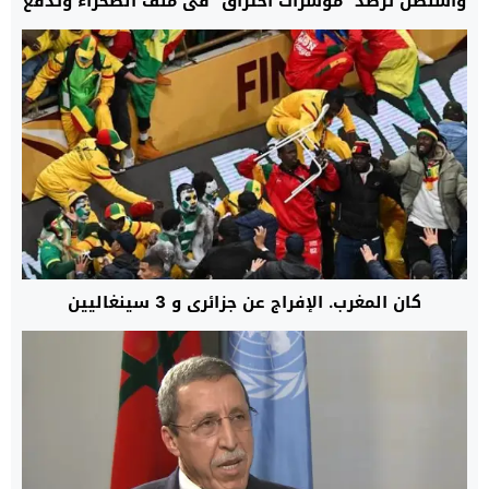
واشنطن ترصد “مؤشرات اختراق” في ملف الصحراء وتدفع
بالمسار الأممي نحو تسوية واقعية تنهي نزاع الخمسة
عقود
كان المغرب. الإفراج عن جزائري و 3 سينغاليين