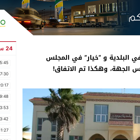
24 ساعة
 البلدية و “خيار” في المجلس
5:45
ئيس الجهة، وهكذا تم الاتفاق!
17:30
20:17
9:48
3:53
3:42
11:27