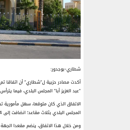
شطاري-بوجدور:
أكدت مصادر حزبية ل”شطاري” أن اتفاقا تم ب
“عبد العزيز أبا” المجلس البلدي، فيما يترأس
الاتفاق الذي كان متوقعا، سهل مأمورية تشك
المجلس البلدي بثلاث مقاعد؛ انضافت إلى 14 التي حصدها حزب الاستقلال.
ومن خلال هذا الاتفاق، ينضم مقعدا الجهة ل