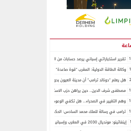
1
تقرير استخباراتي إسباني يرصد حسابات من الجزائر وأرقاما بـ”213+” ضمن حملة رقمية منظمة حرّضت على اقتحام سبتة
وكالة الطاقة الدولية: المغرب “قوة صاعدة” في سوق المعادن الاستراتيجية ال
هل يعلم “دونالد ترامب” أن مدينة العيون بدون ماء؟
1
مصطفى شرف الدين.. حين يراهن حزب الاستقلال على الكفاءة ويمنح الشباب ف
1
وهم التغيير في الصحراء… هل تكفي الوعود الفارغة لصناعة الواقع؟
1
ترامب في رسالة للملك محمد السادس: الحكم الذاتي هو الأساس الوحيد لحل ق
إينفاتينو: مونديال 2030 في المغرب وإسبانيا والبرتغال سيكون “الأجمل في التاريخ”