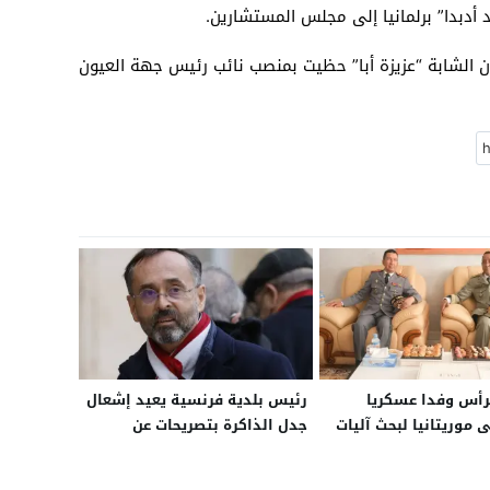
 أدبدا” برلمانيا إلى مجلس المستشارين.
 الشابة “عزيزة أبا” حظيت بمنصب نائب رئيس جهة العيون
ترأس وفدا عسكريا
رئيس بلدية فرنسية يعيد إشعال
ى موريتانيا لبحث آليات
جدل الذاكرة بتصريحات عن
لثنائي
“الجزائر الفرنسية”.. ويكشف عن
منعه من دخول الجزائر