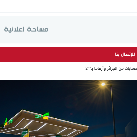
للإتصال بنا
 الجزائر وأرقاما بـ”213+” ضمن حم_