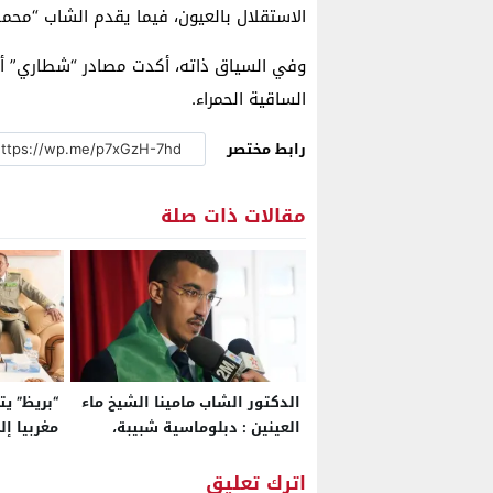
الاستقلال بالعيون، فيما يقدم الشاب “محمد
وفي السياق ذاته، أكدت مصادر “شطاري” أن
الساقية الحمراء.
رابط مختصر
مقالات ذات صلة
الدكتور الشاب مامينا الشيخ ماء
“بريظ” ي
العينين : دبلوماسية شبيبة،
مغربيا إل
امتداد إفريقي، ودينامية
التعاون ا
اقتصادية بنواكشوط
اترك تعليق