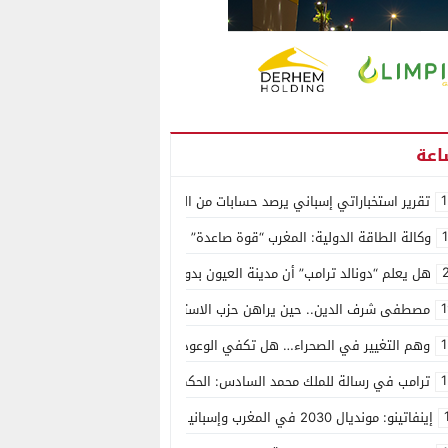
1
تقرير استخباراتي إسباني يرصد حسابات من الجزائر وأرقاما بـ”213+” ضمن حملة رقمية منظمة حرّضت على اقتحام سبتة
وكالة الطاقة الدولية: المغرب “قوة صاعدة” في سوق المعادن الاستراتيجية ال
هل يعلم “دونالد ترامب” أن مدينة العيون بدون ماء؟
1
مصطفى شرف الدين.. حين يراهن حزب الاستقلال على الكفاءة ويمنح الشباب ف
1
وهم التغيير في الصحراء… هل تكفي الوعود الفارغة لصناعة الواقع؟
1
ترامب في رسالة للملك محمد السادس: الحكم الذاتي هو الأساس الوحيد لحل ق
إينفاتينو: مونديال 2030 في المغرب وإسبانيا والبرتغال سيكون “الأجمل في التاريخ”