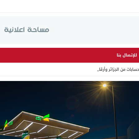
للإتصال بنا
ات من الجزائر وأرقاما بـ”21_