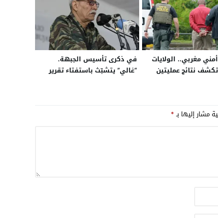
مني مغربي.. الولايات
في ذكرى تأسيس الجبهة.
تكشف نتائج عمليتين
“غالي” يتشبّث باستفتاء تقرير
ا شبكات سلاح
المصير
مرتبطة بكارتلات
مصنفة إرهابية
ية مشار إليها بـ
*