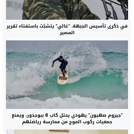
في ذكرى تأسيس الجبهة. “غالي” يتشبّث باستفتاء تقرير
المصير
“جيروم صهيون” يهودي يحتل كاب 8 ببوجدور، ويمنع
جمعيات ركوب الموج من ممارسة رياضتهم