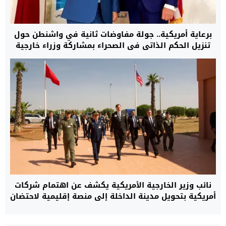
برعاية أمريكية.. جولة مفاوضات ثانية في واشنطن حول
تنزيل الحكم الذاتي في الصحراء بمشاركة وزراء خارجية
المغرب، الجزائر، موريتانيا وممثل جبهة البوليساريو
نائب وزير الخارجية الأمريكية يكشف عن اهتمام شركات
أمريكية بتحويل مدينة الداخلة إلى منصة إقليمية لاحتضان
مركز بيانات