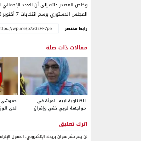
وخلص المصدر ذاته إلى أن العدد الإجمالي 
المجلس الدستوري برسم انتخابات 7 أكتوبر 2016، والتي بلغت آنذاك 136 طعنا.
رابط مختصر
مقالات ذات صلة
الكنتاوية ابيه.. امرأة في
حموشي يس
مواجهة لوبي خفي وإفراغ
لدى الوزي
تعسفي يهزّ السكن الآمن
بالتنسيق 
ببوجدور
والأجهزة 
اترك تعليق
لن يتم نشر عنوان بريدك الإلكتروني.
الحقول الإلزام