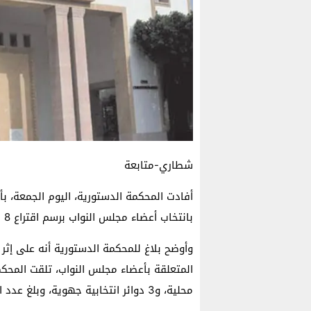
شطاري-متابعة
بانتخاب أعضاء مجلس النواب برسم اقتراع 8 شتنبر 2021.
وأوضح بلاغ للمحكمة الدستورية أنه على إثر ا
محلية، و3 دوائر انتخابية جهوية، وبلغ عدد النائبات والنواب المنازع في انتخابهم 68.