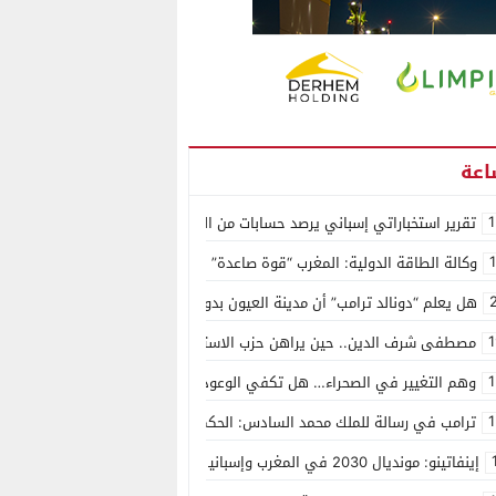
1
تقرير استخباراتي إسباني يرصد حسابات من الجزائر وأرقاما بـ”213+” ضمن حملة رقمية منظمة حرّضت على اقتحام سبتة
وكالة الطاقة الدولية: المغرب “قوة صاعدة” في سوق المعادن الاستراتيجية ال
هل يعلم “دونالد ترامب” أن مدينة العيون بدون ماء؟
1
مصطفى شرف الدين.. حين يراهن حزب الاستقلال على الكفاءة ويمنح الشباب ف
1
وهم التغيير في الصحراء… هل تكفي الوعود الفارغة لصناعة الواقع؟
1
ترامب في رسالة للملك محمد السادس: الحكم الذاتي هو الأساس الوحيد لحل ق
إينفاتينو: مونديال 2030 في المغرب وإسبانيا والبرتغال سيكون “الأجمل في التاريخ”