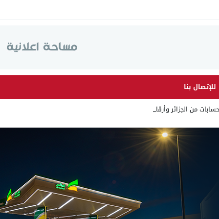
للإتصال بنا
ت من الجزائر وأرقاما بـ”213+_