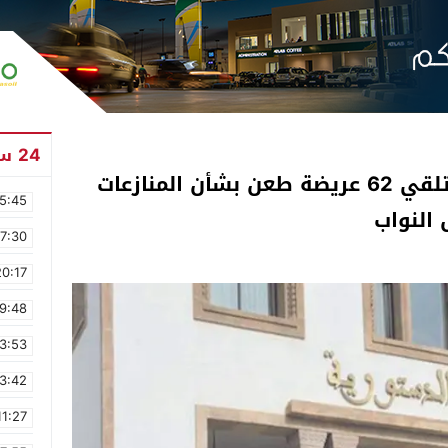
24 ساعة
المحكمة الدستورية تعلن عن تلقي 62 عريضة طعن بشأن المنازعات
5:45
 النواب
17:30
20:17
9:48
3:53
3:42
11:27