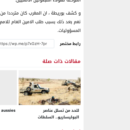
و كشف بوريطة ، ان المغرب كان مترددا من ت
نعم بعد ذلك بسبب طلب الامين العام للامم
المسؤوليات.
رابط مختصر
مقالات ذات صلة
للحد من تسلل عناصر
 aussies
البوليساريو.. السلطات
الموريتانية تمهل المنقبين على