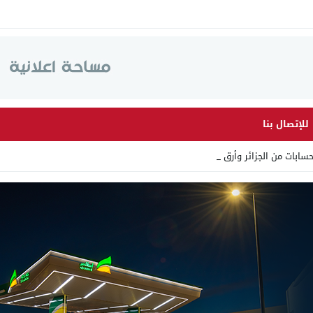
للإتصال بنا
ات من الجزائر وأرقاما بـ”21_