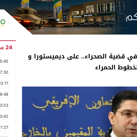
24 ساعة
في قضية الصحراء.. على ديميستورا و
5:45
لخطوط الحمراء
17:30
20:17
9:48
3:53
3:42
11:27