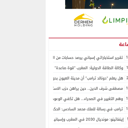
1
تقرير استخباراتي إسباني يرصد حسابات من الجزائر وأرقاما بـ”213+” ضمن حملة رقمية منظمة حرّضت على اقتحام سبتة
وكالة الطاقة الدولية: المغرب “قوة صاعدة” في سوق المعادن الاستراتيجية ال
هل يعلم “دونالد ترامب” أن مدينة العيون بدون ماء؟
1
مصطفى شرف الدين.. حين يراهن حزب الاستقلال على الكفاءة ويمنح الشباب ف
1
وهم التغيير في الصحراء… هل تكفي الوعود الفارغة لصناعة الواقع؟
1
ترامب في رسالة للملك محمد السادس: الحكم الذاتي هو الأساس الوحيد لحل ق
إينفاتينو: مونديال 2030 في المغرب وإسبانيا والبرتغال سيكون “الأجمل في التاريخ”